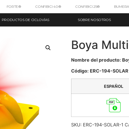
FORTE®
CONFIBICI 40®
CONFIBICI 25®
BUMERA
PRODUCTOS DE CICLOVÍAS
SOBRE NOSOTROS
Boya Multi
Nombre del producto: Boy
Código: ERC-194-SOLAR
ESPAÑOL
SKU:
ERC-194-SOLAR-1
C