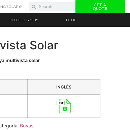
GET A
NG SOLAR®
QUOTE
MODELOS 360°
BLOG
vista Solar
a multivista solar
INGLÉS
ategoría:
Boyas