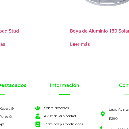
oad Stud
Boya de Aluminio 180 Sola
más
Leer más
Destacados
Información
Con
Sobre Nosotros
 Kayak ®
Lago Ayarz
Aviso de Privacidad
Forte ®
11290.
Términos y Condiciones
 H7
+52 (55) 539