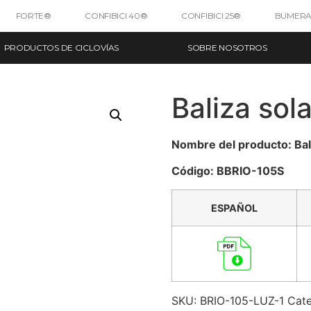
FORTE®
CONFIBICI 40®
CONFIBICI 25®
BUMERA
PRODUCTOS DE CICLOVÍAS
SOBRE NOSOTROS
Baliza sola
Nombre del producto: Bali
Código: BBRIO-105S
ESPAÑOL
SKU:
BRIO-105-LUZ-1
Cate