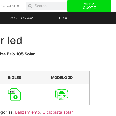
GET A
NG SOLAR®
QUOTE
MODELOS 360°
BLOG
r led
za Brío 105 Solar
INGLÉS
MODELO 3D
gorías:
Balizamiento
,
Ciclopista solar