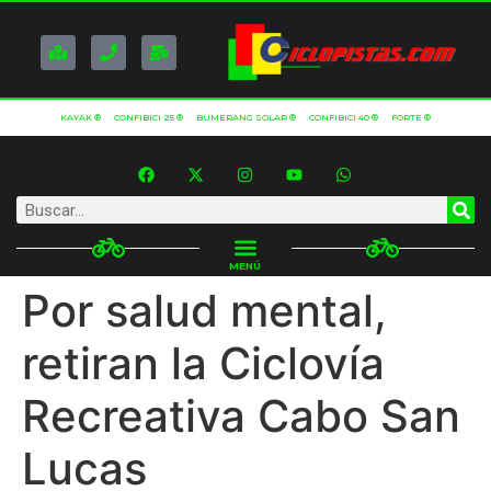
KAYAK ®
CONFIBICI 25 ®
BUMERANG SOLAR ®
CONFIBICI 40 ®
FORTE ®
MENÚ
Por salud mental,
retiran la Ciclovía
Recreativa Cabo San
Lucas