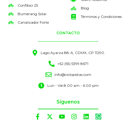
Confibici 25
Blog
Bumerang Solar
Términos y Condiciones
Canalizador Forte
CONTACTO
Lago Ayarza 88-A, CDMX, CP 11290.
+52 (55) 5399 8671
info@ciclopistas.com
Lun - Vie 8:00 am - 6:00 pm
Síguenos