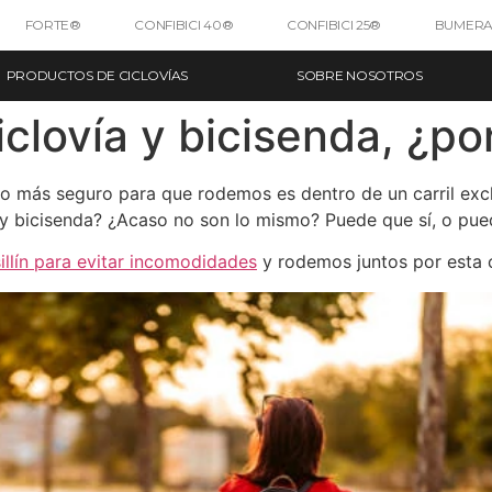
FORTE®
CONFIBICI 40®
CONFIBICI 25®
BUMERA
PRODUCTOS DE CICLOVÍAS
SOBRE NOSOTROS
iclovía y bicisenda, ¿po
ino más seguro para que rodemos es dentro de un carril excl
ía y bicisenda? ¿Acaso no son lo mismo? Puede que sí, o pu
llín para evitar incomodidades
y rodemos juntos por esta 