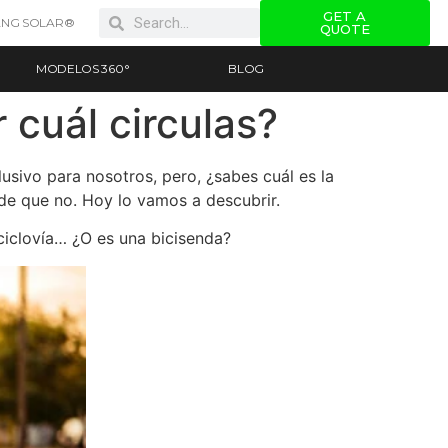
GET A
NG SOLAR®
QUOTE
MODELOS 360°
BLOG
r cuál circulas?
usivo para nosotros, pero, ¿sabes cuál es la
ede que no. Hoy lo vamos a descubrir.
ciclovía… ¿O es una bicisenda?