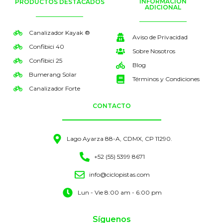
INFORMACIÓN
PRODUCTOS DESTACADOS
ADICIONAL
Canalizador Kayak ®
Aviso de Privacidad
Confibici 40
Sobre Nosotros
Confibici 25
Blog
Bumerang Solar
Términos y Condiciones
Canalizador Forte
CONTACTO
Lago Ayarza 88-A, CDMX, CP 11290.
+52 (55) 5399 8671
info@ciclopistas.com
Lun - Vie 8:00 am - 6:00 pm
Síguenos