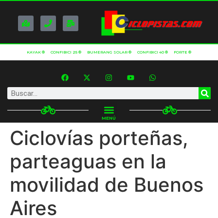
KAYAK ®
CONFIBICI 25 ®
BUMERANG SOLAR ®
CONFIBICI 40 ®
FORTE ®
MENÚ
Ciclovías porteñas,
parteaguas en la
movilidad de Buenos
Aires