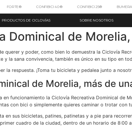
FORTE®
CONFIBICI 40®
CONFIBICI 25®
BUMERA
PRODUCTOS DE CICLOVÍAS
SOBRE NOSOTROS
va Dominical de Morelia
de querer y poder, como bien lo demuestra la Ciclovía Recr
e y la sana convivencia, también es único en su tipo en t
 la respuesta. ¡Toma tu bicicleta y pedalea junto a nosot
minical de Morelia, más de un
en funcionamiento la Ciclovía Recreativa Dominical de More
entas con bici o simplemente quieres caminar o trotar con 
en sus bicicletas, patines, patinetas y a pie para recorrer
 primer cuadro de la ciudad, dentro de un horario de 8:00 a.