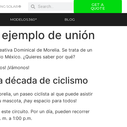
GET A
NG SOLAR®
QUOTE
MODELOS 360°
BLOG
, ejemplo de unión
eativa Dominical de Morelia. Se trata de un
odo México. ¿Quieres saber por qué?
ros! ¡Vámonos!
a década de ciclismo
lia, un paseo ciclista al que puede asistir
tu mascota, ¡hay espacio para todos!
 este circuito. Por un día, pueden recorrer
 m. a 1:00 p.m.