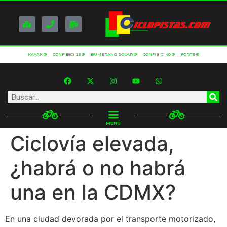
KAYAK ®
CONFIBICI 25 ®
BUMERANG SOLAR ®
CONFIBICI 40 ®
FORTE ®
MENÚ
Ciclovía elevada,
¿habrá o no habrá
una en la CDMX?
En una ciudad devorada por el transporte motorizado,