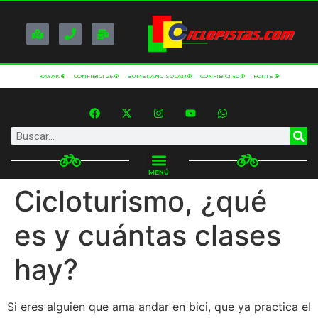
KAYAK ®
CONFIBICI 25 ®
BUMERANG SOLAR ®
CONFIBICI 40 ®
FORTE ®
MENÚ
Cicloturismo, ¿qué
es y cuántas clases
hay?
Si eres alguien que ama andar en bici, que ya practica el