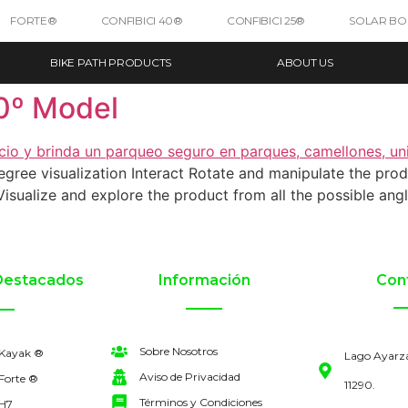
FORTE®
CONFIBICI 40®
CONFIBICI 25®
SOLAR B
BIKE PATH PRODUCTS
ABOUT US
60º Model
egree visualization Interact Rotate and manipulate the prod
isualize and explore the product from all the possible ang
Destacados
Información
Con
Sobre Nosotros
 Kayak ®
Lago Ayarz
Aviso de Privacidad
Forte ®
11290.
Términos y Condiciones
 H7