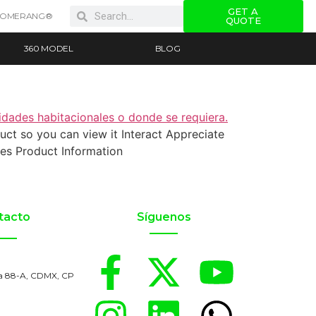
GET A
OOMERANG®
QUOTE
360 MODEL
BLOG
uct so you can view it Interact Appreciate
les Product Information
tacto
Síguenos
a 88-A, CDMX, CP