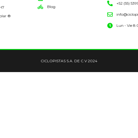
+52 (55) 539
Blog
 H7
info@ciclop
olar ®
Lun - Vie 8
CICLOPISTAS S.A. DE C.V 2024