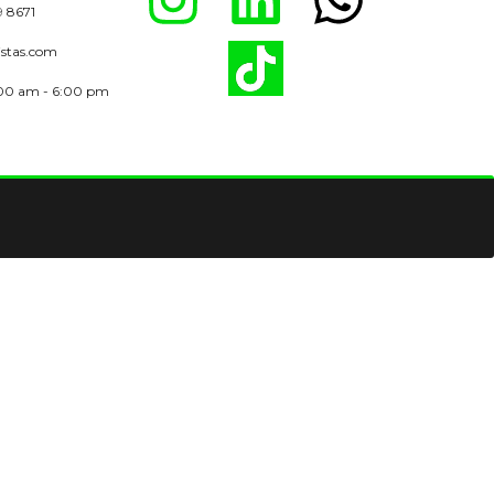
9 8671
istas.com
:00 am - 6:00 pm